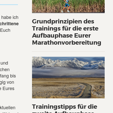
 habe ich
Grundprinzipien des
chrittene
Trainings für die erste
f Euch
Aufbauphase Eurer
Marathonvorbereitung
 und
ichen
fang bis
gig von
le Eures
Trainingstipps für die
ktuellen