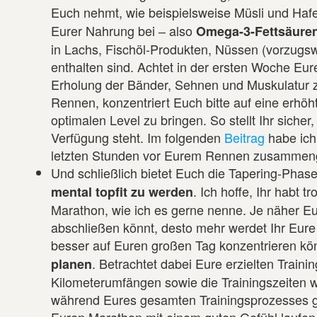
Euch nehmt, wie beispielsweise Müsli und Hafe
Eurer Nahrung bei ‒ also
Omega-3-Fettsäure
in Lachs, Fischöl-Produkten, Nüssen (vorzugs
enthalten sind. Achtet in der ersten Woche Eu
Erholung der Bänder, Sehnen und Muskulatur z
Rennen, konzentriert Euch bitte auf eine erhö
optimalen Level zu bringen. So stellt Ihr sic
Verfügung steht. Im folgenden
Beitrag
habe ich
letzten Stunden vor Eurem Rennen zusammenge
Und schließlich bietet Euch die Tapering-Phas
. Ich hoffe, Ihr habt 
mental topfit zu werden
Marathon, wie ich es gerne nenne. Je näher Eue
abschließen könnt, desto mehr werdet Ihr Eur
besser auf Euren großen Tag konzentrieren kön
. Betrachtet dabei Eure erzielten Trai
planen
Kilometerumfängen sowie die Trainingszeiten w
während Eures gesamten Trainingsprozesses gef