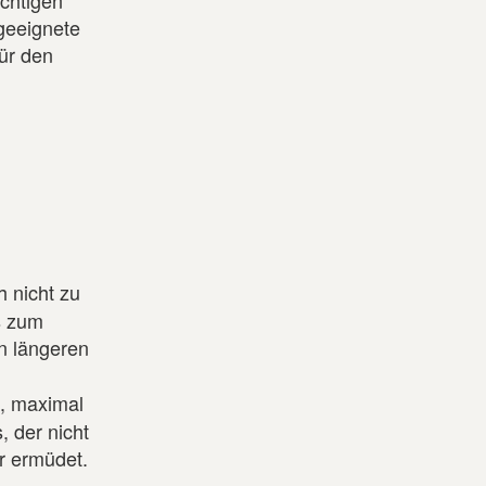
ichtigen
geeignete
ür den
h nicht zu
s zum
n längeren
t, maximal
, der nicht
hr ermüdet.