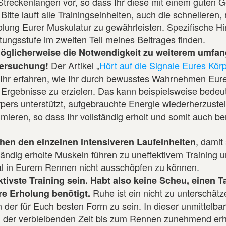
Streckenlängen vor, so dass Ihr diese mit einem guten G
tte lauft alle Trainingseinheiten, auch die schnelleren, 
lung Eurer Muskulatur zu gewährleisten. Spezifische Hi
tungsstufe im zweiten Teil meines Beitrages finden.
 möglicherweise die Notwendigkeit zu weiterem umfa
Der Artikel „
Hört auf die Signale Eures Kör
Versuchung!
t Ihr erfahren, wie Ihr durch bewusstes Wahrnehmen Eur
 Ergebnisse zu erzielen. Das kann beispielsweise bedeu
örpers unterstützt, aufgebrauchte Energie wiederherzuste
eren, so dass Ihr vollständig erholt und somit auch ber
, damit
hen den einzelnen intensiveren Laufeinheiten
ändig erholte Muskeln führen zu uneffektivem Training 
ial in Eurem Rennen nicht ausschöpfen zu können.
tivste Training sein. Habt also keine Scheu, einen 
Ruhe ist ein nicht zu unterschät
re Erholung benötigt.
n der für Euch besten Form zu sein. In dieser unmittelb
in der verbleibenden Zeit bis zum Rennen zunehmend erho