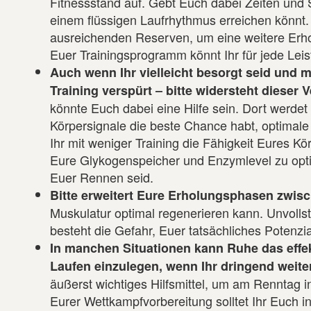
Fitnessstand auf. Gebt Euch dabei Zeiten und 
einem flüssigen Laufrhythmus erreichen könnt. Bi
ausreichenden Reserven, um eine weitere Erho
Euer Trainingsprogramm könnt Ihr für jede Leis
Auch wenn Ihr vielleicht besorgt seid und
Training verspürt
‒
bitte widersteht dieser 
könnte Euch dabei eine Hilfe sein. Dort werde
Körpersignale die beste Chance habt, optimale
Ihr mit weniger Training die Fähigkeit Eures K
Eure Glykogenspeicher und Enzymlevel zu optimi
Euer Rennen seid.
Bitte erweitert Eure Erholungsphasen zwisc
Muskulatur optimal regenerieren kann. Unvollst
besteht die Gefahr, Euer tatsächliches Potenz
In manchen Situationen kann Ruhe das effek
Laufen einzulegen, wenn Ihr dringend weite
äußerst wichtiges Hilfsmittel, um am Renntag i
Eurer Wettkampfvorbereitung solltet Ihr Euch 