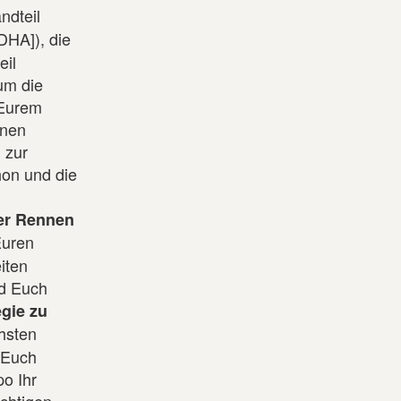
ndteil
HA]), die
eil
um die
 Eurem
inen
 zur
hon und die
uer Rennen
Euren
iten
nd Euch
gie zu
hsten
 Euch
o Ihr