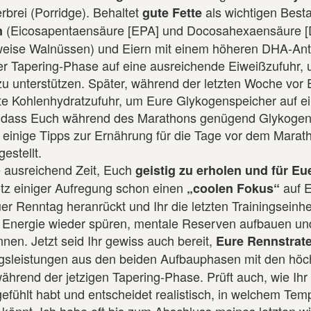
rbrei (Porridge). Behaltet
als wichtigen Besta
gute Fette
(Eicosapentaensäure [EPA] und Docosahexaensäure [D
n
weise Walnüssen) und Eiern mit einem höheren DHA-Ant
rer Tapering-Phase auf eine ausreichende Eiweißzufuhr, 
u unterstützen. Später, während der letzten Woche vor
hte Kohlenhydratzufuhr, um Eure Glykogenspeicher auf e
her, dass Euch während des Marathons genügend Glykogen
 einige Tipps zur Ernährung für die Tage vor dem Marat
stellt.
e ausreichend Zeit, Euch
geistig zu erholen und für E
trotz einiger Aufregung schon einen
auf 
„coolen Fokus“
r Renntag heranrückt und Ihr die letzten Trainingseinhe
e Energie wieder spüren, mentale Reserven aufbauen u
nen. Jetzt seid Ihr gewiss auch bereit,
Eure Rennstrate
ningsleistungen aus den beiden Aufbauphasen mit den höc
ährend der jetzigen Tapering-Phase. Prüft auch, wie Ihr
ühlt habt und entscheidet realistisch, in welchem Temp