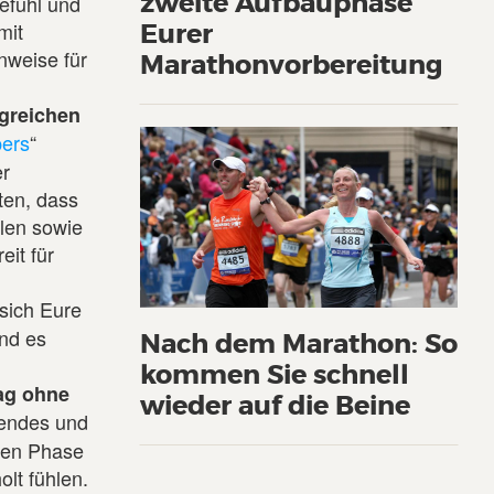
zweite Aufbauphase
efühl und
mit
Eurer
nweise für
Marathonvorbereitung
ngreichen
pers
“
er
ten, dass
llen sowie
eit für
 sich Eure
und es
Nach dem Marathon: So
kommen Sie schnell
Tag ohne
wieder auf die Beine
zendes und
aren Phase
lt fühlen.