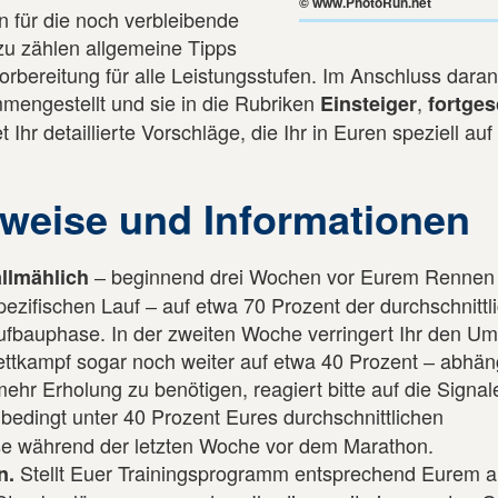
© www.PhotoRun.net
 für die noch verbleibende
zu zählen allgemeine Tipps
rbereitung für alle Leistungsstufen. Im Anschluss daran
mmengestellt und sie in die Rubriken
,
Einsteiger
fortges
et Ihr detaillierte Vorschläge, die Ihr in Euren speziell au
nweise und Informationen
‒ beginnend drei Wochen vor Eurem Rennen
llmählich
zifischen Lauf ‒ auf etwa 70 Prozent der durchschnittl
ufbauphase. In der zweiten Woche verringert Ihr den Um
ttkampf sogar noch weiter auf etwa 40 Prozent ‒ abhän
mehr Erholung zu benötigen, reagiert bitte auf die Signa
unbedingt unter 40 Prozent Eures durchschnittlichen
e während der letzten Woche vor dem Marathon.
Stellt Euer Trainingsprogramm entsprechend Eurem a
n.