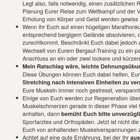
Legt also, falls notwendig, einen zusätzlichen R
Planung Eurer Reise zum Wettkampf und der V
Erholung von Körper und Geist werden gewiss 
Wenn Ihr Euch auf einen hügeligen Marathonkurs 
entsprechend bergigem Gelände absolvieren, d
zurechtkommt. Beschränkt Euch dabei jedoch a
Wechselt von Eurem Bergauf-Training zu ein paa
Anschluss an ein oder zwei lockere und kürzer
Mein Ratschlag wäre, leichte Dehnungsübu
Diese Übungen können Euch dabei helfen, Eure 
Stretching nach intensiven Einheiten zu ve
Eure Muskeln immer noch gestresst, verspannt
Einige von Euch werden zur Regeneration übe
Muskelschmerzen gerade in dieser Phase viel
anhalten, dann
bemüht Euch bitte unverzügl
Sportarztes und Orthopäden. Jetzt ist nicht d
Euch von anhaltenden Muskelverspannungen zu 
Achtet auf eine gute Ernährung, bei der Ihr
aus