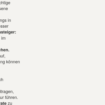
chtige
sene
ngs in
esser
steiger:
 im
chen.
uf,
ung können
ch
itragen,
ur führen.
zu
ate