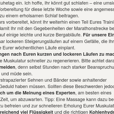
uhetag ein. Ich hoffe, Ihr könnt gut schlafen ‒ eine umsi
orbereitung für diese letzte Woche sowie eine angemes
zu einem erholsamen Schlaf beitragen.
vorbereitet, könnt Ihr weiterhin einen Teil Eures Traini
amit Ihr mit den Gegebenheiten der Marathonstrecke b
uf einige leichte und kurze Bergabläufe.
Für unsere Ein
r lockeren Steigerungsläufen auf einem Gefälle, die Ihr
e Eurer wöchentlichen Läufe einplant.
ngen nach Euren kurzen und lockeren Läufen zu ma
Muskulatur schneller zu regenerieren. Bitte achtet dara
, denn selbst Stunden nach starker Beanspruch
rmeiden
 und müde sein.
rstrapazierter Sehnen und Bänder sowie anhaltender
 Geduld haben müssen. Sollten diese Beschwerden jedo
, am besten eines
ich um die Meinung eines Experten
ie Zeit, um abzuwarten. Tipp: Eine Massage kann dazu be
befreien und zur schnelleren Erholung Eurer Muskulat
und die richtigen
reichend viel Flüssigkeit
Kohlenhydr