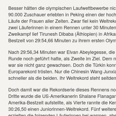
Besser hätten die olympischen Laufwettbewerbe ni
90.000 Zuschauer erlebten in Peking einen der hoc
Läufe der Frauen aller Zeiten. Zwar fiel kein Weltre
zwei Läuferinnen in einem Rennen unter 30 Minuten
Zweikampf lief Tirunesh Dibaba (Äthiopien) in Afrik
Bestzeit von 29:54,66 Minuten zu ihrem ersten Oly
Nach 29:56,34 Minuten war Elvan Abeylegesse, die 
Runde noch geführt hatte, als Zweite im Ziel. Dem
war sie nicht ganz gewachsen. Doch die Türkin konn
Europarekord trösten. Nur die Chinesin Wang Junxi
schneller als die beiden. Ihr Weltrekord steht seitd
Doch damit war die Rekordserie dieses Rennens no
Dritte wurde die US-Amerikanerin Shalane Flanagan,
Amerika-Bestzeit aufstellte, als Vierte rannte die Ke
30:26,50 einen Juniorinnen-Weltrekord. Fünf weite
erzielten die folgenden Läuferinnen bei warmen, ab