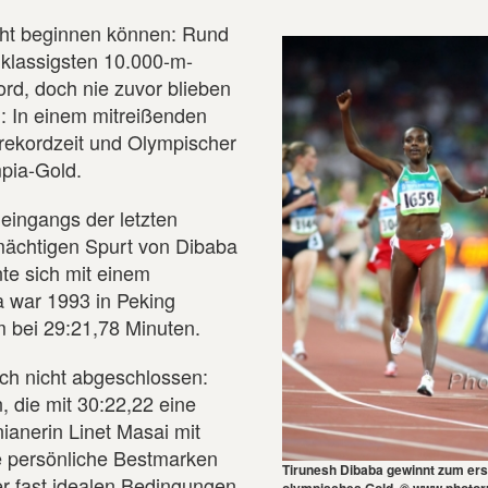
cht beginnen können: Rund
hklassigsten 10.000-m-
kord, doch nie zuvor blieben
: In einem mitreißenden
arekordzeit und Olympischer
mpia-Gold.
eingangs der letzten
 mächtigen Spurt von Dibaba
te sich mit einem
a war 1993 in Peking
em bei 29:21,78 Minuten.
ch nicht abgeschlossen:
 die mit 30:22,22 eine
nianerin Linet Masai mit
re persönliche Bestmarken
Tirunesh Dibaba gewinnt zum ers
er fast idealen Bedingungen