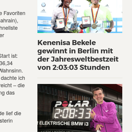
e Favoriten
ahrain),
hnellste
er
Kenenisa Bekele
gewinnt in Berlin mit
art ist:
der Jahresweltbestzeit
:36,34
von 2:03:03 Stunden
 Wahnsinn.
 dachte ich
eicht – die
ung das
 lief die
sterin