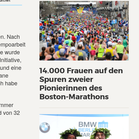
un.net
en. Nach
Tempoarbeit
de wurde
itiative,
 und eine
14.000 Frauen auf den
lane
Spuren zweier
ch habe
Pionierinnen des
Boston-Marathons
 immer
ld von 32