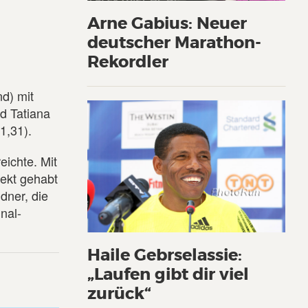
Arne Gabius: Neuer
deutscher Marathon-
Rekordler
nd) mit
d Tatiana
1,31).
eichte. Mit
pekt gehabt
dner, die
nal-
Haile Gebrselassie:
„Laufen gibt dir viel
zurück“