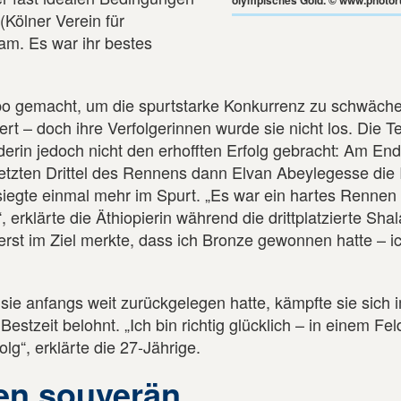
olympisches Gold. © www.photor
Kölner Verein für
kam. Es war ihr bestes
mpo gemacht, um die spurtstarke Konkurrenz zu schwäch
rt – doch ihre Verfolgerinnen wurde sie nicht los. Die 
erin jedoch nicht den erhofften Erfolg gebracht: Am En
tzten Drittel des Rennens dann Elvan Abeylegesse die In
siegte einmal mehr im Spurt. „Es war ein hartes Rennen
 erklärte die Äthiopierin während die drittplatzierte Sha
 erst im Ziel merkte, dass ich Bronze gewonnen hatte – i
sie anfangs weit zurückgelegen hatte, kämpfte sie sich
estzeit belohnt. „Ich bin richtig glücklich – in einem Fe
olg“, erklärte die 27-Jährige.
fen souverän