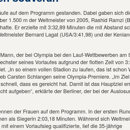
läufe auf dem Programm gestanden. Dabei gaben sich di
über 1.500 m der Weltmeister von 2005, Rashid Ramzi (B
atte. Er erzielte mit 3:32,89 Minuten die mit Abstand sc
Weltmeister Bernard Lagat (USA/3:41,98) und der Kenian
 Mann, der bei Olympia bei den Lauf-Wettbewerben am St
echster seines Vorlaufes aufgrund der flotten Zeit von 3
et. „In so einem vollen Stadion zu laufen, das ist schon
ieb Carsten Schlangen seine Olympia-Premiere. „Im Ziel
chnell, dass es gereicht hat. Damit ist das Hauptziel err
cht aufgeben“, erklärte der Berliner, der bei der Auslos
nnen der Frauen auf dem Programm. In der ersten Runde
nen als Siegerin 2:03,18 Minuten. Während sich Weltmei
it einem Vorlaufsieg qualifizierte, lief die 35-jährige