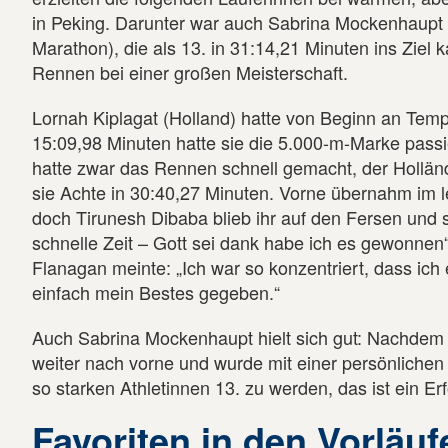
in Peking. Darunter war auch Sabrina Mockenhaupt (
Marathon), die als 13. in 31:14,21 Minuten ins Ziel 
Rennen bei einer großen Meisterschaft.
Lornah Kiplagat (Holland) hatte von Beginn an Te
15:09,98 Minuten hatte sie die 5.000-m-Marke passie
hatte zwar das Rennen schnell gemacht, der Holländ
sie Achte in 30:40,27 Minuten. Vorne übernahm im le
doch Tirunesh Dibaba blieb ihr auf den Fersen und 
schnelle Zeit – Gott sei dank habe ich es gewonnen“,
Flanagan meinte: „Ich war so konzentriert, dass ich
einfach mein Bestes gegeben.“
Auch Sabrina Mockenhaupt hielt sich gut: Nachdem 
weiter nach vorne und wurde mit einer persönlichen B
so starken Athletinnen 13. zu werden, das ist ein Erf
Favoriten in den Vorläu