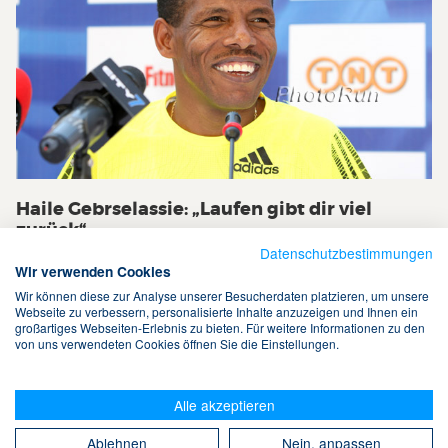
Haile Gebrselassie: „Laufen gibt dir viel
zurück“
Datenschutzbestimmungen
Wir verwenden Cookies
Wir können diese zur Analyse unserer Besucherdaten platzieren, um unsere
Webseite zu verbessern, personalisierte Inhalte anzuzeigen und Ihnen ein
großartiges Webseiten-Erlebnis zu bieten. Für weitere Informationen zu den
von uns verwendeten Cookies öffnen Sie die Einstellungen.
Terms & Conditions
Alle akzeptieren
Datenschutz
Cookies
Kontakt
Suche
Ablehnen
Nein, anpassen