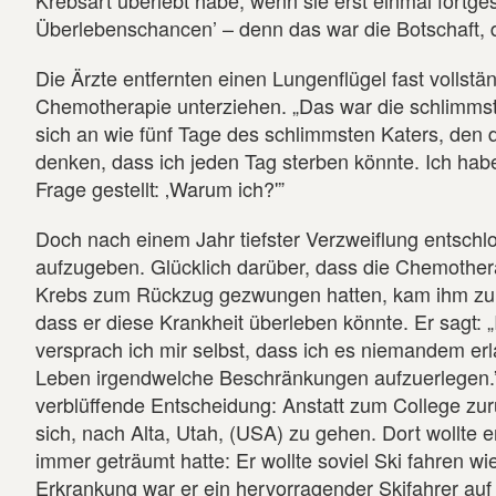
Krebsart überlebt habe, wenn sie erst einmal fortges
Überlebenschancen’ – denn das war die Botschaft, d
Die Ärzte entfernten einen Lungenflügel fast vollst
Chemotherapie unterziehen. „Das war die schlimmste
sich an wie fünf Tage des schlimmsten Katers, den 
denken, dass ich jeden Tag sterben könnte. Ich hab
Frage gestellt: ‚Warum ich?'”
Doch nach einem Jahr tiefster Verzweiflung entschlos
aufzugeben. Glücklich darüber, dass die Chemothe
Krebs zum Rückzug gezwungen hatten, kam ihm zu
dass er diese Krankheit überleben könnte. Er sagt: „
versprach ich mir selbst, dass ich es niemandem e
Leben irgendwelche Beschränkungen aufzuerlegen.” 
verblüffende Entscheidung: Anstatt zum College zur
sich, nach Alta, Utah, (USA) zu gehen. Dort wollte 
immer geträumt hatte: Er wollte soviel Ski fahren wi
Erkrankung war er ein hervorragender Skifahrer auf