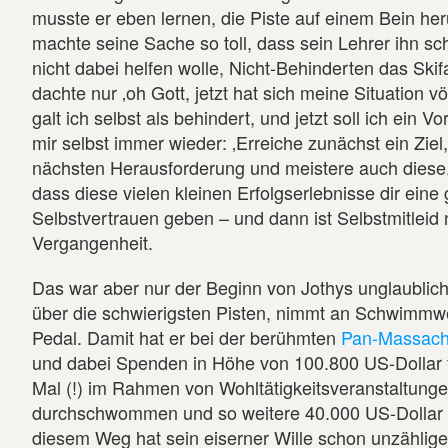
musste er eben lernen, die Piste auf einem Bein her
machte seine Sache so toll, dass sein Lehrer ihn schl
nicht dabei helfen wolle, Nicht-Behinderten das Skif
dachte nur ‚oh Gott, jetzt hat sich meine Situation v
galt ich selbst als behindert, und jetzt soll ich ein V
mir selbst immer wieder: ‚Erreiche zunächst ein Ziel,
nächsten Herausforderung und meistere auch diese.
dass diese vielen kleinen Erfolgserlebnisse dir ein
Selbstvertrauen geben – und dann ist Selbstmitleid 
Vergangenheit.
Das war aber nur der Beginn von Jothys unglaubliche
über die schwierigsten Pisten, nimmt an Schwimmwe
Pedal. Damit hat er bei der berühmten
Pan-Massach
und dabei Spenden in Höhe von 100.800 US-Dollar 
Mal (!) im Rahmen von Wohltätigkeitsveranstaltung
durchschwommen und so weitere 40.000 US-Dollar 
diesem Weg hat sein eiserner Wille schon unzählige