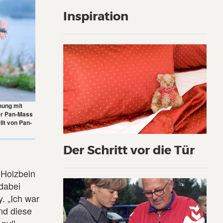
Inspiration
hung mit
der Pan-Mass
llt von Pan-
Der Schritt vor die Tür
 Holzbein
dabei
. „Ich war
nd diese