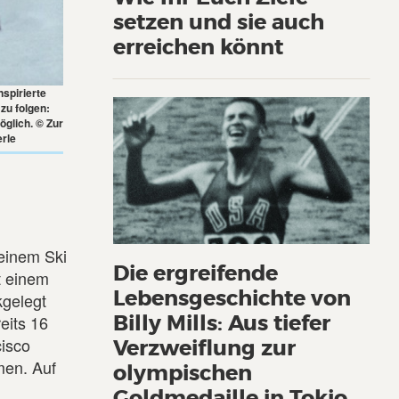
setzen und sie auch
erreichen könnt
spirierte
zu folgen:
öglich. © Zur
erle
seinem Ski
Die ergreifende
t einem
Lebensgeschichte von
gelegt
Billy Mills: Aus tiefer
eits 16
cisco
Verzweiflung zur
men. Auf
olympischen
.
Goldmedaille in Tokio