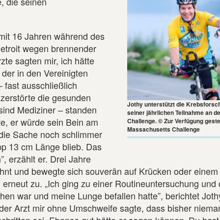
, die seinen
 mit 16 Jahren während des
Detroit wegen brennender
e sagten mir, ich hätte
der in den Vereinigten
 fast ausschließlich
t zerstörte die gesunden
Jothy unterstützt die Krebsforsc
 sind Mediziner – standen
seiner jährlichen Teilnahme an 
te, er würde sein Bein am
Challenge. © Zur Verfügung geste
Massachusetts Challenge
die Sache noch schlimmer
pp 13 cm Länge blieb. Das
”, erzählt er. Drei Jahre
öhnt und bewegte sich souverän auf Krücken oder einem
 erneut zu. „Ich ging zu einer Routineuntersuchung und 
hen war und meine Lunge befallen hatte”, berichtet Jothy
 der Arzt mir ohne Umschweife sagte, dass bisher niema