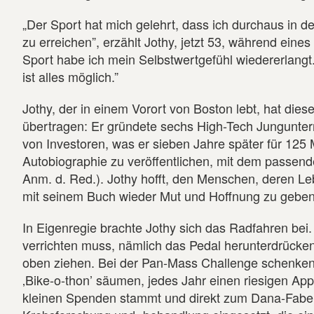
„Der Sport hat mich gelehrt, dass ich durchaus in d
zu erreichen”, erzählt Jothy, jetzt 53, während ein
Sport habe ich mein Selbstwertgefühl wiedererlangt
ist alles möglich.”
Jothy, der in einem Vorort von Boston lebt, hat dies
übertragen: Er gründete sechs High-Tech Jungunter
von Investoren, was er sieben Jahre später für 125 Mi
Autobiographie zu veröffentlichen, mit dem passenden
Anm. d. Red.). Jothy hofft, den Menschen, deren Le
mit seinem Buch wieder Mut und Hoffnung zu geben
In Eigenregie brachte Jothy sich das Radfahren bei.
verrichten muss, nämlich das Pedal herunterdrücken 
oben ziehen. Bei der Pan-Mass Challenge schenken 
‚Bike-o-thon’ säumen, jedes Jahr einen riesigen App
kleinen Spenden stammt und direkt zum Dana-Faber-K