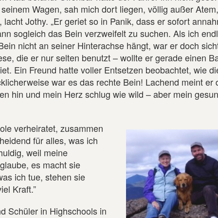
 seinem Wagen, sah mich dort liegen, völlig außer Atem
 lacht Jothy. „Er geriet so in Panik, dass er sofort anna
 sogleich das Bein verzweifelt zu suchen. Als ich endl
in nicht an seiner Hinterachse hängt, war er doch sicht
hese, die er nur selten benutzt – wollte er gerade einen 
iet. Ein Freund hatte voller Entsetzen beobachtet, wie d
cklicherweise war es das rechte Bein! Lachend meint er 
en hin und mein Herz schlug wie wild – aber mein gesu
arole verheiratet, zusammen
heidend für alles, was ich
chuldig, weil meine
 glaube, es macht sie
as ich tue, stehen sie
el Kraft.”
d Schüler in Highschools in