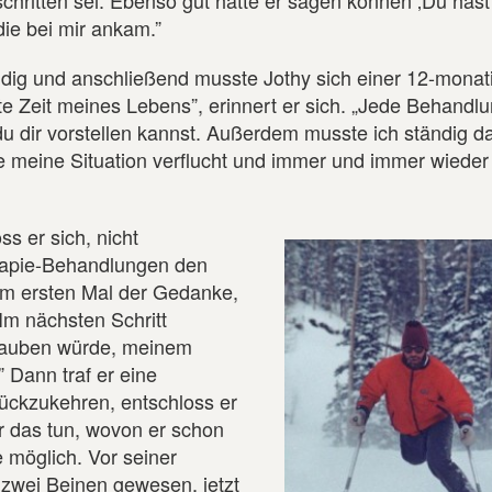
chritten sei. Ebenso gut hätte er sagen können ‚Du hast 
ie bei mir ankam.”
ändig und anschließend musste Jothy sich einer 12-monat
 Zeit meines Lebens”, erinnert er sich. „Jede Behandlu
du dir vorstellen kannst. Außerdem musste ich ständig d
e meine Situation verflucht und immer und immer wieder
s er sich, nicht
rapie-Behandlungen den
m ersten Mal der Gedanke,
Im nächsten Schritt
rlauben würde, meinem
Dann traf er eine
ückzukehren, entschloss er
er das tun, wovon er schon
e möglich. Vor seiner
 zwei Beinen gewesen, jetzt