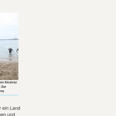
on Alcatraz
 Zur
rts
r ein Land
hen und