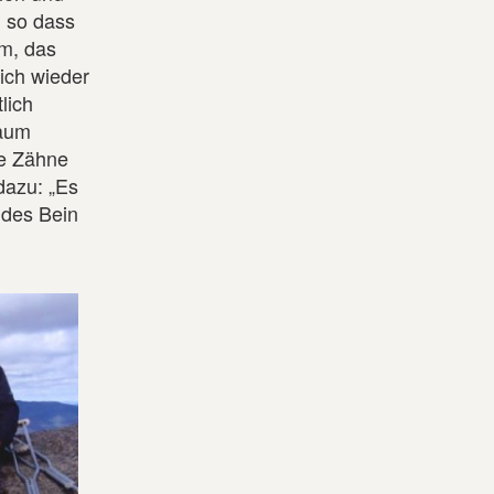
, so dass
hm, das
ich wieder
lich
Baum
ie Zähne
dazu: „Es
ndes Bein