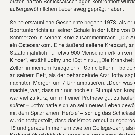
ersten harten Schicksalsschlägen konfrontiert wurde
außergewöhnlichen Lebensweg geprägt haben.
Seine erstaunliche Geschichte begann 1973, als er
Sportunterrichts an seiner Schule in der Nähe von 
Schmerzen in seinem Knie zusammenbrach. „Die Ärzt
ein Osteosarkom. Eine äußerst seltene Krebsart, an 
Staaten jährlich nur etwa 900 Menschen erkranken –
Kinder”, erzählt Jothy und fügt hinzu, „Die Krankhei
Zellen in meinem Kniegelenk.” Seine Eltern – beide
an seinem Bett, als der behandelnde Arzt Jothy sag
nächsten Morgen um 7 Uhr amputieren. „Doch was 
machte, war, dass mir nur noch ein Stumpf von kna
war viel zu kurz, um mit einer Prothese gut zu laufen
später – Jothy hatte sich an sein neues Leben gew
mit dem Spitznamen ‚Herbie‘ – schlug das Schicksal
wurde festgestellt, dass der Krebs erneut ausgebroc
19 und gerade in meinem zweiten College-Jahr, als