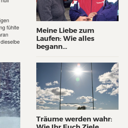
null
igen
ng fühlte
Meine Liebe zum
aran
Laufen: Wie alles
 dieselbe
begann…
Träume werden wahr:
Wie Ihr Euch Ziele