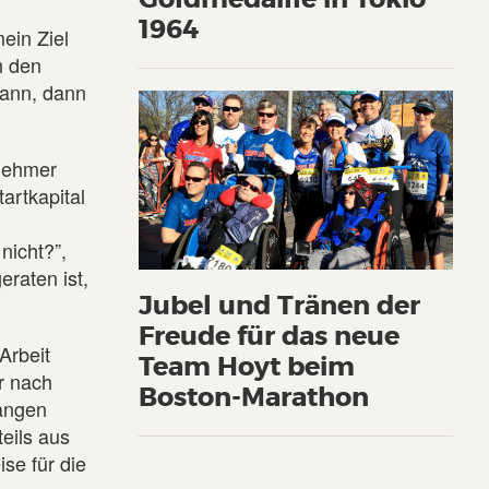
1964
ein Ziel
h den
kann, dann
rnehmer
artkapital
nicht?”,
raten ist,
Jubel und Tränen der
Freude für das neue
Arbeit
Team Hoyt beim
r nach
Boston-Marathon
langen
eils aus
se für die