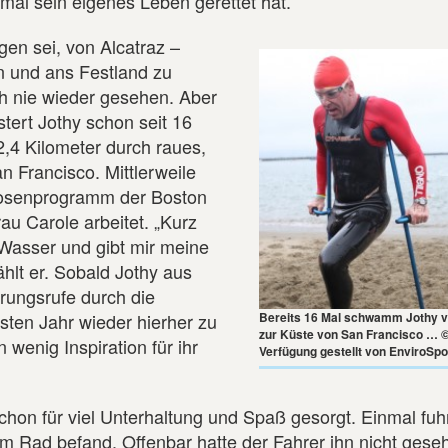
mal sein eigenes Leben gerettet hat.
gen sei, von Alcatraz –
n und ans Festland zu
h nie wieder gesehen. Aber
tert Jothy schon seit 16
,4 Kilometer durch raues,
n Francisco. Mittlerweile
losenprogramm der Boston
au Carole arbeitet. „Kurz
 Wasser und gibt mir meine
ählt er. Sobald Jothy aus
ungsrufe durch die
sten Jahr wieder hierher zu
Bereits 16 Mal schwamm Jothy v
zur Küste von San Francisco … ©
 wenig Inspiration für ihr
Verfügung gestellt von EnviroSpo
chon für viel Unterhaltung und Spaß gesorgt. Einmal fuh
m Rad befand. Offenbar hatte der Fahrer ihn nicht gese