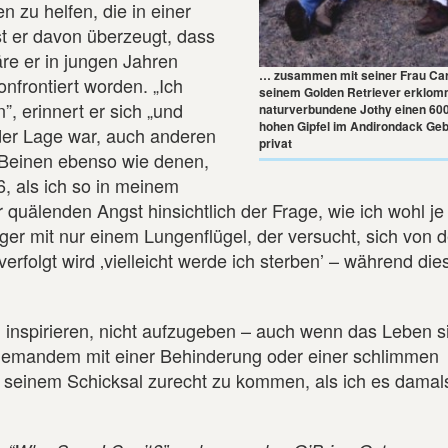
 zu helfen, die in einer
st er davon überzeugt, dass
äre er in jungen Jahren
… zusammen mit seiner Frau Car
nfrontiert worden. „Ich
seinem Golden Retriever erklom
, erinnert er sich „und
naturverbundene Jothy einen 60
hohen Gipfel im Andirondack Geb
n der Lage war, auch anderen
privat
Beinen ebenso wie denen,
, als ich so in meinem
 quälenden Angst hinsichtlich der Frage, wie ich wohl je
ger mit nur einem Lungenflügel, der versucht, sich von d
olgt wird ‚vielleicht werde ich sterben’ – während dies
 inspirieren, nicht aufzugeben – auch wenn das Leben s
 jemandem mit einer Behinderung oder einer schlimmen
it seinem Schicksal zurecht zu kommen, als ich es damal