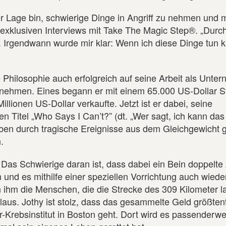
er Lage bin, schwierige Dinge in Angriff zu nehmen und m
es exklusiven Interviews mit Take The Magic Step®. „Durc
. Irgendwann wurde mir klar: Wenn ich diese Dinge tun 
e Philosophie auch erfolgreich auf seine Arbeit als Unte
nehmen. Eines begann er mit einem 65.000 US-Dollar St
llionen US-Dollar verkaufte. Jetzt ist er dabei, seine
 Titel „Who Says I Can’t?” (dt. „Wer sagt, ich kann das 
ben durch tragische Ereignisse aus dem Gleichgewicht ge
.
 Das Schwierige daran ist, dass dabei ein Bein doppelte 
und es mithilfe einer speziellen Vorrichtung auch wiede
ihm die Menschen, die die Strecke des 309 Kilometer 
laus. Jothy ist stolz, dass das gesammelte Geld größtent
rebsinstitut in Boston geht. Dort wird es passenderwei