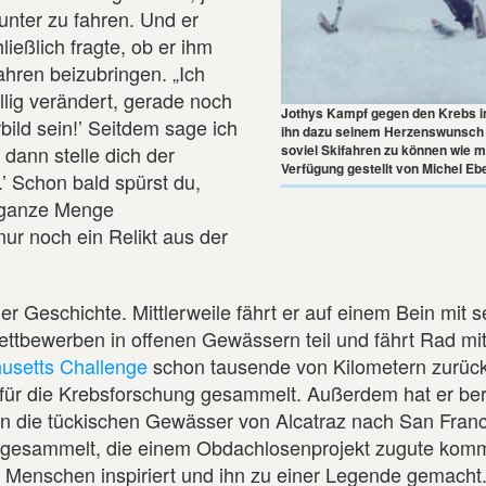
unter zu fahren. Und er
ießlich fragte, ob er ihm
ahren beizubringen. „Ich
öllig verändert, gerade noch
Jothys Kampf gegen den Krebs in
orbild sein!’ Seitdem sage ich
ihn dazu seinem Herzenswunsch 
soviel Skifahren zu können wie m
 dann stelle dich der
Verfügung gestellt von Michel Eb
’ Schon bald spürst du,
e ganze Menge
nur noch ein Relikt aus der
r Geschichte. Mittlerweile fährt er auf einem Bein mit 
ttbewerben in offenen Gewässern teil und fährt Rad mi
usetts Challenge
schon tausende von Kilometern zurück
für die Krebsforschung gesammelt. Außerdem hat er ber
en die tückischen Gewässer von Alcatraz nach San Fran
gesammelt, die einem Obdachlosenprojekt zugute kom
 Menschen inspiriert und ihn zu einer Legende gemacht