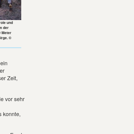
ole und
m der
0 Meter
irge. ©
 ein
er
er Zeit,
ie vor sehr
s konnte,