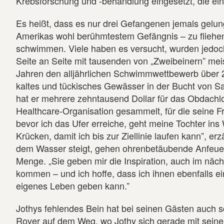
Krebsforschung und -behandlung eingesetzt, die ein
Es heißt, dass es nur drei Gefangenen jemals gelun
Amerikas wohl berühmtestem Gefängnis – zu fliehe
schwimmen. Viele haben es versucht, wurden jedoc
Seite an Seite mit tausenden von „Zweibeinern” meis
Jahren den alljährlichen Schwimmwettbewerb über 2
kaltes und tückisches Gewässer in der Bucht von Sa
hat er mehrere zehntausend Dollar für das Obdach
Healthcare-Organisation gesammelt, für die seine Fr
bevor ich das Ufer erreiche, geht meine Tochter ins
Krücken, damit ich bis zur Ziellinie laufen kann”, erz
dem Wasser steigt, gehen ohrenbetäubende Anfeuer
Menge. „Sie geben mir die Inspiration, auch im näch
kommen – und ich hoffe, dass ich ihnen ebenfalls ein
eigenes Leben geben kann.”
Jothys fehlendes Bein hat bei seinen Gästen auch s
Rover auf dem Weg, wo Jothy sich gerade mit seine