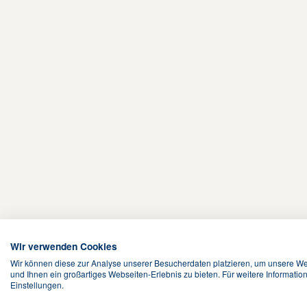
Wir verwenden Cookies
Wir können diese zur Analyse unserer Besucherdaten platzieren, um unsere Web
und Ihnen ein großartiges Webseiten-Erlebnis zu bieten. Für weitere Informati
Einstellungen.
Terms & Conditions
Datenschutz
Cookies
Kontakt
Suche