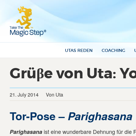
UTAS REDEN
COACHING
Grüβe von Uta: Y
21. July 2014
Von Uta
Tor-Pose –
Parighasana
ist eine wunderbare Dehnung für die 
Parighasana