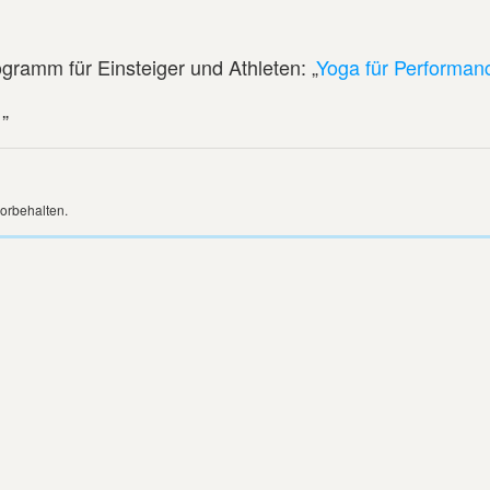
ogramm für Einsteiger und Athleten: „
Yoga für Performan
1
”
orbehalten.