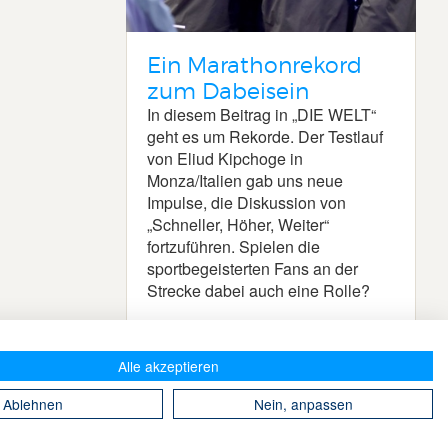
Ein Marathonrekord
zum Dabeisein
In diesem Beitrag in „DIE WELT“
geht es um Rekorde. Der Testlauf
von Eliud Kipchoge in
Monza/Italien gab uns neue
Impulse, die Diskussion von
„Schneller, Höher, Weiter“
fortzuführen. Spielen die
sportbegeisterten Fans an der
Strecke dabei auch eine Rolle?
Alle akzeptieren
Ablehnen
Nein, anpassen
Take The Magic Step® © 2008-2026 Alle Rechte vorbehalten.