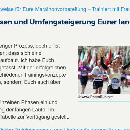
weise für Eure Marathonvorbereitung – Trainiert mit Fre
asen und Umfangsteigerung Eurer la
riger Prozess, doch er ist
en, dass sich eine
 aufbaut. Ich habe Euch
fasst. Mit der erfolgreichen
chiedener Trainingskonzepte
en, sondern Euch auch über
© www.PhotoRun.net
einzelnen Phasen ein und
g der langen Läufe. Im
abelle zur Verfügung gestellt.
fische Trainingsphasen und Umfangsteigerung Eurer la