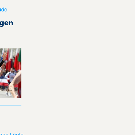
ude
ngen
ngen Läufe