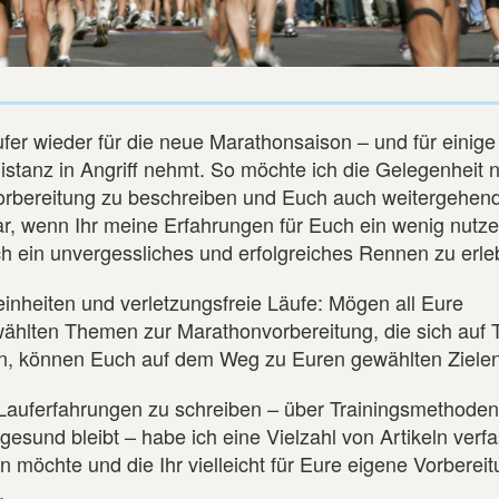
fer wieder für die neue Marathonsaison – und für einig
Distanz in Angriff nehmt. So möchte ich die Gelegenheit n
vorbereitung zu beschreiben und Euch auch weitergehen
, wenn Ihr meine Erfahrungen für Euch ein wenig nutze
ch ein unvergessliches und erfolgreiches Rennen zu erle
einheiten und verletzungsfreie Läufe: Mögen all Eure
ählten Themen zur Marathonvorbereitung, die sich auf T
en, können Euch auf dem Weg zu Euren gewählten Zielen
Lauferfahrungen zu schreiben – über Trainingsmethoden
sund bleibt – habe ich eine Vielzahl von Artikeln verfas
 möchte und die Ihr vielleicht für Eure eigene Vorberei
.