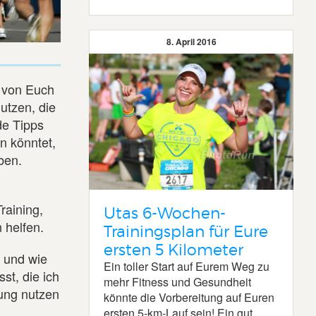
8. April 2016
e von Euch
utzen, die
de Tipps
n könntet,
ben.
raining,
Utas 6-Wochen-
 helfen.
Trainingsplan für Eure
ersten 5 Kilometer
 und wie
Ein toller Start auf Eurem Weg zu
st, die ich
mehr Fitness und Gesundheit
tung nutzen
könnte die Vorbereitung auf Euren
ersten 5-km-Lauf sein! Ein gut