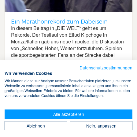
Ein Marathonrekord zum Dabeisein
In diesem Beitrag in „DIE WELT“ geht es um
Rekorde. Der Testlauf von Eliud Kipchoge in
Monza/Italien gab uns neue Impulse, die Diskussion
von „Schneller, Höher, Weiter“ fortzuführen. Spielen
die sportbegeisterten Fans an der Strecke dabei
auch eine Rolle?
Datenschutzbestimmungen
Wir verwenden Cookies
Wir können diese zur Analyse unserer Besucherdaten platzieren, um unsere
Webseite zu verbessern, personalisierte Inhalte anzuzeigen und Ihnen ein
großartiges Webseiten-Erlebnis zu bieten. Für weitere Informationen zu den
von uns verwendeten Cookies öffnen Sie die Einstellungen.
Terms & Conditions
Alle akzeptieren
Datenschutz
Cookies
Kontakt
Suche
Ablehnen
Nein, anpassen
Take The Magic Step® © 2008-2026 Alle Rechte vorbehalten.