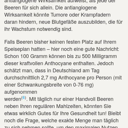
antiangiogene Wirksamkeit aufweist, als jede der
Beeren für sich allein. Die antiangiogene
Wirksamkeit könnte Tumore oder Krampfadern
daran hindern, neue Blutgefäße auszubilden, die für
ihr Wachstum notwendig sind.
Falls Beeren bisher keinen festen Platz auf Ihrem
Speiseplan hatten – hier noch eine gute Nachricht:
Schon 100 Gramm können bis zu 500 Milligramm
dieser kraftvollen Anthocyane enthalten. Jedoch
schätzt man, dass in Deutschland am Tag
durchschnittlich 2,7 mg Anthocyane pro Person (mit
einer Schwankungsbreite von 0-76 mg)
aufgenommen
(
6
)
werden
. Mit täglich nur einer Handvoll Beeren
neben Ihren regulären Mahlzeiten, könnten Sie
etwas wirklich Gutes für Ihre Gesundheit tun! Bleibt
noch die Frage, welche exakte Menge man täglich
zu sich nehmen sollte, um den maximalen Nutzen