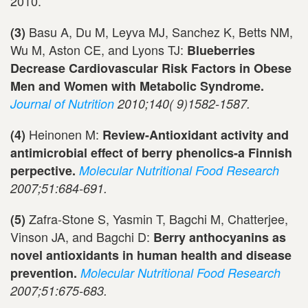
2010.
Basu A, Du M, Leyva MJ, Sanchez K, Betts NM,
(3)
Wu M, Aston CE, and Lyons TJ:
Blueberries
Decrease Cardiovascular Risk Factors in Obese
Men and Women with Metabolic Syndrome.
Journal of Nutrition
2010;140( 9)1582-1587.
Heinonen M:
(4)
Review-Antioxidant activity and
antimicrobial effect of berry phenolics-a Finnish
perpective.
Molecular Nutritional Food Research
2007;51:684-691.
Zafra-Stone S, Yasmin T, Bagchi M, Chatterjee,
(5)
Vinson JA, and Bagchi D:
Berry anthocyanins as
novel antioxidants in human health and disease
prevention.
Molecular Nutritional Food Research
2007;51:675-683.